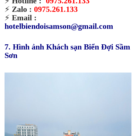
⚡️
Hotline :
0975.261.133
⚡️
Zalo :
0975.261.133
⚡️
Email :
hotelbiendoisamson@gmail.com
7. Hình ảnh Khách sạn Biển Đợi Sầm
Sơn