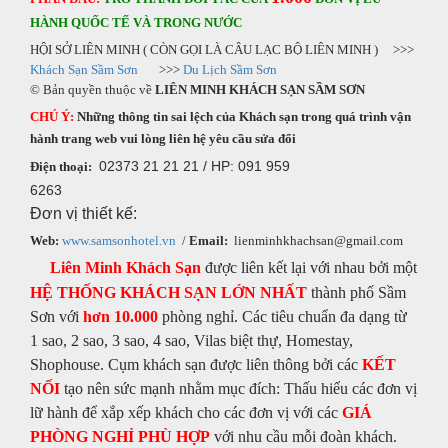
HÀNH QUỐC TẾ VÀ TRONG NƯỚC
HỘI SỞ LIÊN MINH ( CÒN GỌI LÀ CÂU LẠC BỘ LIÊN MINH ) >>>
Khách Sạn Sầm Sơn
>>>
Du Lịch Sầm Sơn
© Bản quyền thuộc về
LIÊN MINH KHÁCH SẠN SẦM SƠN
CHÚ Ý:
Những thông tin sai lệch của Khách sạn trong quá trình vận
hành trang web vui lòng liên hệ yêu cầu sửa đổi
02373 21 21 21 / HP: 091 959
Điện thoại:
6263
Đơn vị thiết kế:
Web:
www.samsonhotel.vn
/
Email:
lienminhkhachsan@gmail.com
Liên Minh Khách Sạn
được liên kết lại với nhau bởi một
HỆ THỐNG KHÁCH SẠN LỚN NHẤT
thành phố Sầm
Sơn với
hơn 10.000
phòng nghỉ. Các tiêu chuẩn đa dạng từ
1 sao, 2 sao, 3 sao, 4 sao, Vilas biệt thự, Homestay,
Shophouse. Cụm khách sạn được liên thông bởi các
KẾT
NỐI
tạo nên sức mạnh nhằm mục đích: Thấu hiểu các đơn vị
lữ hành để xắp xếp khách cho các đơn vị với các
GIÁ
PHÒNG NGHỈ PHÙ HỢP
với nhu cầu mỗi đoàn khách.