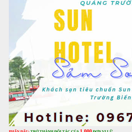
1.000
PHẤN ĐẤU:
TRỞ THÀNH ĐỐI TÁC CỦA
ĐƠN VỊ LỮ