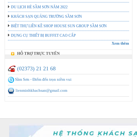
DU LỊCH HÈ SẦM SƠN NĂM 2022
KHÁCH SẠN QUẢNG TRƯỜNG SẦM SƠN
BIỆT THỰ LIỀN KỀ SHOP HOUSE SUN GROUP SẦM SƠN
DỤNG CỤ THIẾT BỊ BUFFET CAO CẤP
Xem thêm
HỖ TRỢ TRỰC TUYẾN
(02373) 21 21 68
Sầm Sơn - Điểm đến trọn niềm vui
lienminhkhachsan@gmail.com